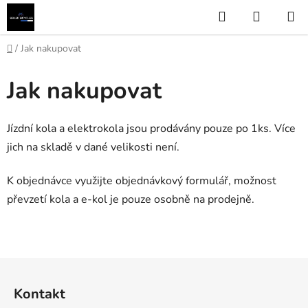
Přejít
Hledat
NÁKUP
na
KOŠÍK
obsah
Domů
/
Jak nakupovat
Jak nakupovat
Jízdní kola a elektrokola jsou prodávány pouze po 1ks. Více
jich na skladě v dané velikosti není.
K objednávce využijte objednávkový formulář, možnost
převzetí kola a e-kol je pouze osobně na prodejně.
Z
á
Kontakt
p