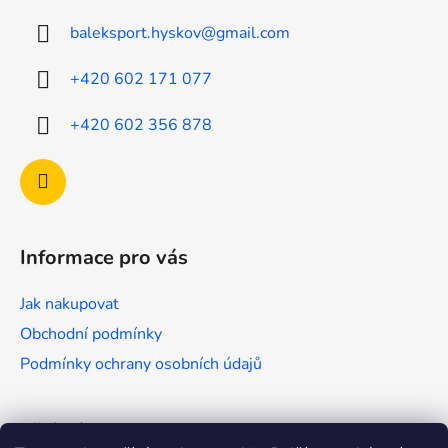
a
baleksport.hyskov
@
gmail.com
t
í
+420 602 171 077
+420 602 356 878
Informace pro vás
Jak nakupovat
Obchodní podmínky
Podmínky ochrany osobních údajů
Přijímáme online platby