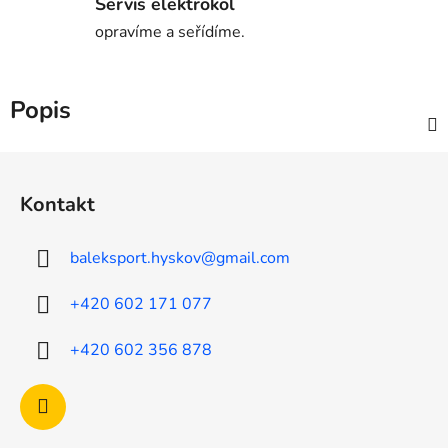
Servis elektrokol
opravíme a seřídíme.
Popis
Z
á
Kontakt
p
a
baleksport.hyskov
@
gmail.com
t
í
+420 602 171 077
+420 602 356 878