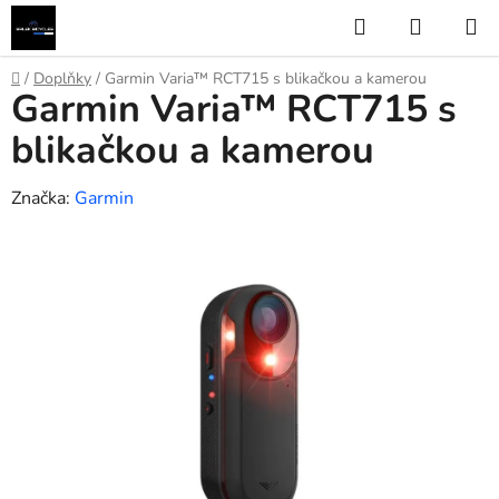
Přejít
Hledat
NÁKUP
na
KOŠÍK
obsah
Domů
/
Doplňky
/
Garmin Varia™ RCT715 s blikačkou a kamerou
Garmin Varia™ RCT715 s
blikačkou a kamerou
Značka:
Garmin